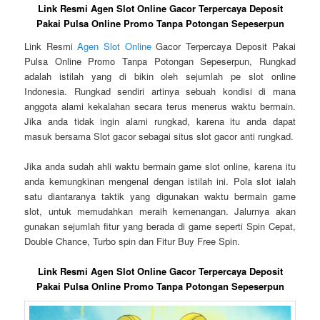
Link Resmi Agen Slot Online Gacor Terpercaya Deposit
Pakai Pulsa Online Promo Tanpa Potongan Sepeserpun
Link Resmi
Agen Slot Online
Gacor Terpercaya Deposit Pakai
Pulsa Online Promo Tanpa Potongan Sepeserpun, Rungkad
adalah istilah yang di bikin oleh sejumlah pe slot online
Indonesia. Rungkad sendiri artinya sebuah kondisi di mana
anggota alami kekalahan secara terus menerus waktu bermain.
Jika anda tidak ingin alami rungkad, karena itu anda dapat
masuk bersama Slot gacor sebagai situs slot gacor anti rungkad.
Jika anda sudah ahli waktu bermain game slot online, karena itu
anda kemungkinan mengenal dengan istilah ini. Pola slot ialah
satu diantaranya taktik yang digunakan waktu bermain game
slot, untuk memudahkan meraih kemenangan. Jalurnya akan
gunakan sejumlah fitur yang berada di game seperti Spin Cepat,
Double Chance, Turbo spin dan Fitur Buy Free Spin.
Link Resmi Agen Slot Online Gacor Terpercaya Deposit
Pakai Pulsa Online Promo Tanpa Potongan Sepeserpun