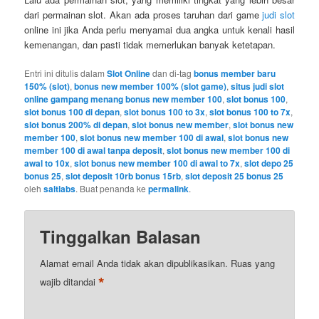
dari permainan slot. Akan ada proses taruhan dari game
judi slot
online ini jika Anda perlu menyamai dua angka untuk kenali hasil
kemenangan, dan pasti tidak memerlukan banyak ketetapan.
Entri ini ditulis dalam
Slot Online
dan di-tag
bonus member baru
150% (slot)
,
bonus new member 100% (slot game)
,
situs judi slot
online gampang menang bonus new member 100
,
slot bonus 100
,
slot bonus 100 di depan
,
slot bonus 100 to 3x
,
slot bonus 100 to 7x
,
slot bonus 200% di depan
,
slot bonus new member
,
slot bonus new
member 100
,
slot bonus new member 100 di awal
,
slot bonus new
member 100 di awal tanpa deposit
,
slot bonus new member 100 di
awal to 10x
,
slot bonus new member 100 di awal to 7x
,
slot depo 25
bonus 25
,
slot deposit 10rb bonus 15rb
,
slot deposit 25 bonus 25
oleh
saltlabs
. Buat penanda ke
permalink
.
Tinggalkan Balasan
Alamat email Anda tidak akan dipublikasikan.
Ruas yang
*
wajib ditandai