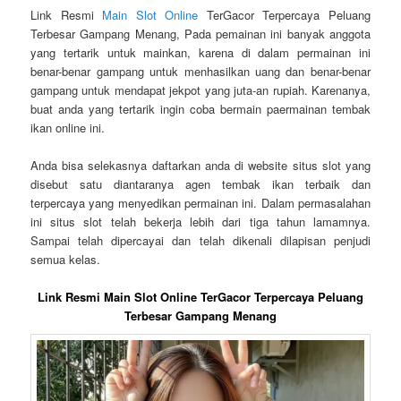
Link Resmi
Main Slot Online
TerGacor Terpercaya Peluang
Terbesar Gampang Menang, Pada pemainan ini banyak anggota
yang tertarik untuk mainkan, karena di dalam permainan ini
benar-benar gampang untuk menhasilkan uang dan benar-benar
gampang untuk mendapat jekpot yang juta-an rupiah. Karenanya,
buat anda yang tertarik ingin coba bermain paermainan tembak
ikan online ini.
Anda bisa selekasnya daftarkan anda di website situs slot yang
disebut satu diantaranya agen tembak ikan terbaik dan
terpercaya yang menyedikan permainan ini. Dalam permasalahan
ini situs slot telah bekerja lebih dari tiga tahun lamamnya.
Sampai telah dipercayai dan telah dikenali dilapisan penjudi
semua kelas.
Link Resmi Main Slot Online TerGacor Terpercaya Peluang
Terbesar Gampang Menang