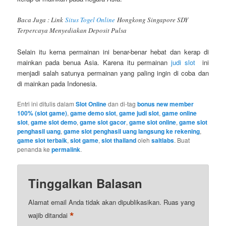
Baca Juga : Link
Situs Togel Online
Hongkong Singapore SDY
Terpercaya Menyediakan Deposit Pulsa
Selain itu kerna permainan ini benar-benar hebat dan kerap di
mainkan pada benua Asia. Karena itu permainan
judi slot
ini
menjadi salah satunya permainan yang paling ingin di coba dan
di mainkan pada Indonesia.
Entri ini ditulis dalam
Slot Online
dan di-tag
bonus new member
100% (slot game)
,
game demo slot
,
game judi slot
,
game online
slot
,
game slot demo
,
game slot gacor
,
game slot online
,
game slot
penghasil uang
,
game slot penghasil uang langsung ke rekening
,
game slot terbaik
,
slot game
,
slot thailand
oleh
saltlabs
. Buat
penanda ke
permalink
.
Tinggalkan Balasan
Alamat email Anda tidak akan dipublikasikan.
Ruas yang
*
wajib ditandai