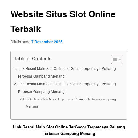
Website Situs Slot Online
Terbaik
Ditulis pada
7 Desember 2025
Table of Contents
Link Resmi Main Slot Online TerGacor Terpercaya Peluang
Terbesar Gampang Menang
Link Resmi Main Slot Online TerGacor Terpercaya Peluang
Terbesar Gampang Menang
Link Resmi TerGacor Terpercaya Peluang Terbesar Gampang
Menang
Link Resmi Main Slot Online TerGacor Terpercaya Peluang
Terbesar Gampang Menang