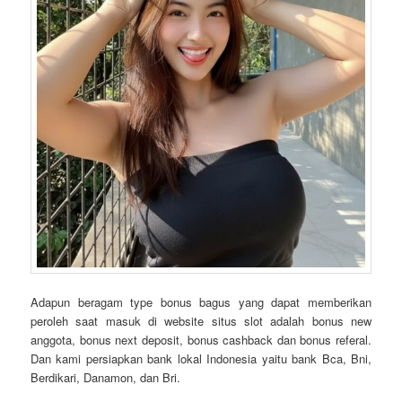
Adapun beragam type bonus bagus yang dapat memberikan
peroleh saat masuk di website situs slot adalah bonus new
anggota, bonus next deposit, bonus cashback dan bonus referal.
Dan kami persiapkan bank lokal Indonesia yaitu bank Bca, Bni,
Berdikari, Danamon, dan Bri.