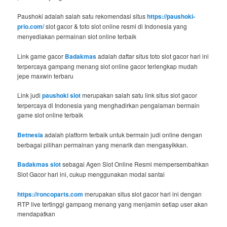
Paushoki adalah salah satu rekomendasi situs
https://paushoki-
prio.com/
slot gacor & toto slot online resmi di Indonesia yang
menyediakan permainan slot online terbaik
Link game gacor
Badakmas
adalah daftar situs toto slot gacor hari ini
terpercaya gampang menang slot online gacor terlengkap mudah
jepe maxwin terbaru
Link judi
paushoki slot
merupakan salah satu link situs slot gacor
terpercaya di Indonesia yang menghadirkan pengalaman bermain
game slot online terbaik
Betnesia
adalah platform terbaik untuk bermain judi online dengan
berbagai pilihan permainan yang menarik dan mengasyikkan.
Badakmas slot
sebagai Agen Slot Online Resmi mempersembahkan
Slot Gacor hari ini, cukup menggunakan modal santai
https://roncoparts.com
merupakan situs slot gacor hari ini dengan
RTP live tertinggi gampang menang yang menjamin setiap user akan
mendapatkan