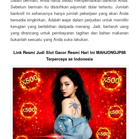
Dalam bermain, Anda harus selalu memperhatikan bankroll Anda.
Sebelum bermain itu disisihkan sejumlah dolar tertentu. Jumlah
bankroll ini seharusnya hanya jumlah pekerjaan yang akan Anda
bersedia singkirkan. Adalah wajar dalam perjudian untuk memiliki
kerugian yang berlebihan daripada menang. Jadi, bertaruh uang
yang dirancang untuk pembayaran tagihan dan bahan makanan
bukanlah sesuatu yang Anda suka lakukan.
Link Resmi Judi Slot Gacor Resmi Hari Ini MAHJONGJP88
Terpercaya se Indonesia