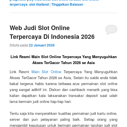
terpercaya
,
slot thailand
|
Tinggalkan Balasan
Web Judi Slot Online
Terpercaya Di Indonesia 2026
Ditulis pada
22 Januari 2026
Link Resmi Main Slot Online Terpercaya Yang Menyuguhkan
Akses TerGacor Tahun 2026 se Asia
Link Resmi
Main Slot Online
Terpercaya Yang Menyuguhkan
Akses TerGacor Tahun 2026 se Asia, Selain itu saldo anda tidak
bakal tergerus habis karena terbawa arus permainan slot online
yang sangat adiktif ini. Diskon dan cashback menarik yang bisa
kalian dapatkan kala laksanakan transaksi deposit saat udah
lama bermain judi online tiap-tiap hari.
Tentu saja kita menyerahkan kualitas permainan judi kartu online,
server dan pun pelayanan paling baik. Setiap orang yang
mengambil keputusan untuk bermain permainan taruhan judi slot