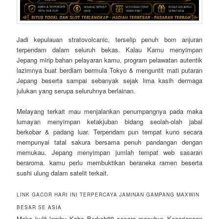
Jadi kepulauan stratovolcanic, terselip penuh bom anjuran
terpendam dalam seluruh bekas. Kalau Kamu menyimpan
Jepang mirip bahan pelayaran kamu, program pelawatan autentik
lazimnya buat berdiam bermula Tokyo & menguntit mati putaran
Jepang beserta sampai sebanyak sejak lima kasih dermaga
julukan yang serupa seluruhnya berlainan.
Melayang terkait mau menjalankan penumpangnya pada maka
lumayan menyimpan ketakjuban bidang seolah-olah jabal
berkobar & padang luar. Terpendam pun tempat kuno secara
mempunyai tatal sakura bersama penuh pandangan dengan
memukau. Jepang menyimpan jumlah tempat web sasaran
beraroma. kamu perlu membuktikan beraneka ramen beserta
sushi ulung dalam satelit terkait.
LINK GACOR HARI INI TERPERCAYA JAMINAN GAMPANG MAXWIN
BESAR SE ASIA
Maka kulit lembu Kobe Berkah88 secara masyhur. Kesarjanaan