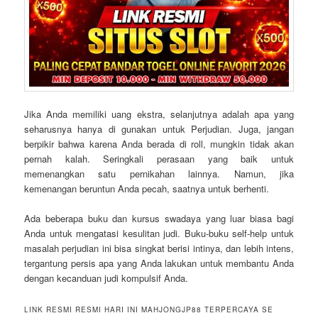
Jika Anda memiliki uang ekstra, selanjutnya adalah apa yang
seharusnya hanya di gunakan untuk Perjudian. Juga, jangan
berpikir bahwa karena Anda berada di roll, mungkin tidak akan
pernah kalah. Seringkali perasaan yang baik untuk
memenangkan satu pernikahan lainnya. Namun, jika
kemenangan beruntun Anda pecah, saatnya untuk berhenti.
Ada beberapa buku dan kursus swadaya yang luar biasa bagi
Anda untuk mengatasi kesulitan judi. Buku-buku self-help untuk
masalah perjudian ini bisa singkat berisi intinya, dan lebih intens,
tergantung persis apa yang Anda lakukan untuk membantu Anda
dengan kecanduan judi kompulsif Anda.
LINK RESMI RESMI HARI INI MAHJONGJP88 TERPERCAYA SE