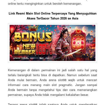
online tentu menginginkan untuk beroleh kemenangan.
Link Resmi Main Slot Online Terpercaya Yang Menyuguhkan
Akses TerGacor Tahun 2026 se Asia
Kemenangan di dalam permainan ini jadi salah satu hal yang
terlalu barangkali tentu bisa di dapatkan. Namun sebelum saat
Anda mulai bermain, Anda arena slot88 wajib untuk mencari
informasi cara menang main slot pragmatic. Jangan sampai
Anda bermain tanpa mengetahui tips dan cara memenangkan
permainan, supaya Anda tidak mengalami kekalahan besar.
Tenang arena slot88 inilah saatnya Anda untuk mendapatkan