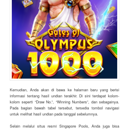
Kemudian, Anda akan di bawa ke halaman baru yang berisi
informasi tentang hasil undian terakhir. Di sini terdapat kolom-
kolom seperti “Draw No.”, “Winning Numbers”, dan sebagainya.
Pada bagian bawah tabel tersebut, tersedia tombol navigasi
untuk melihat hasil undian pada tanggal sebelumnya.
Selain melalui situs resmi Singapore Pools, Anda juga bisa