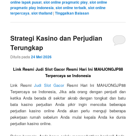
online lapak pusat
,
slot online pragmatic play
,
slot online
pragmatic play indonesia
,
slot online terbaik
,
slot online
terpercaya
,
slot thailand
|
Tinggalkan Balasan
Strategi Kasino dan Perjudian
Terungkap
Ditulis pada
24 Mei 2026
Link Resmi Judi Slot Gacor Resmi Hari Ini MAHJONGJP88
Terpercaya se Indonesia
Link Resmi
Judi Slot Gacor
Resmi Hari Ini MAHJONGJP88
Terpercaya se Indonesia, Jika ada orang dengan penjudi dan
ketika Anda berada di sekitar akrab dengan tongkat dan batu
bata kasino perjudian Anda pikir ingin mencoba beberapa
perjudian kasino online Anda akan perlu menguji beberapa
pekerjaan rumah sebelum Anda mulai kepala Anda ke dunia
perjudian kasino online.