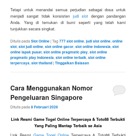
Tetapi untuk menandai semua perjudian sebagai dosa untuk
menjadi sangat tidak konsisten
judi slot
dengan pandangan
Anda. Yang di temukan di bumi seperti yang telah kami
tunjukkan secara singkat.
Ditulis pada
Slot Online
|
Tag
777 slot online
,
judi slot online
,
online
slot
,
slot judi online
,
slot online gacor
,
slot online indonesia
,
slot
online lapak pusat
,
slot online pragmatic play
,
slot online
pragmatic play indonesia
,
slot online terbaik
,
slot online
terpercaya
,
slot thailand
|
Tinggalkan Balasan
Cara Menggunakan Nomor
Pengeluaran Singapore
Ditulis pada
8 Februari 2026
Link Resmi Game Togel Online Terpercaya & Toto88 Terbukti
Yang Paling Mantap Terbaik se Asia
Link Resmi
Game Togel Online
Terpercaya & Toto88 Terbukti