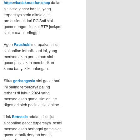
https://badakmasfun.shop
daftar
situs slot gacor hari ini yang
terpercaya serta dikelola tim
professional dari PG Soft slot
gacor dengan tingkat RTP jackpot
slot maxwin tertinggi
Agen
Paushoki
merupakan situs
slot online terbaik saat ini, yang
menyediakan permainan slot
gacor pasti akan memberikan
kamu banyak keuntungan.
Situs
gerbangasia
slot gacor hari
ini paling terpercaya paling
terbaru di tahun 2024 yang
menyediakan game slot online
digemari oleh pecinta slot online..
Link
Betnesia
adalah situs judi
slot online gacor terpercaya resmi
menyediakan berbagai game slot
gacor terbaik dengan bonus