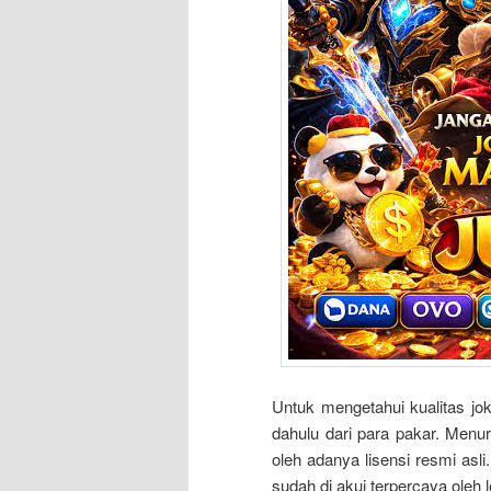
Untuk mengetahui kualitas joki
dahulu dari para pakar. Menuru
oleh adanya lisensi resmi asli.
sudah di akui terpercaya oleh 