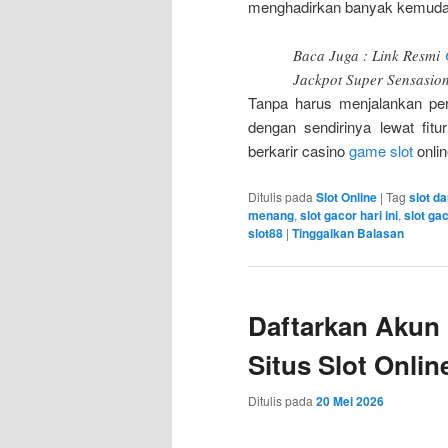
menghadirkan banyak kemuda
Baca Juga : Link Resmi
Jackpot Super Sensasion
Tanpa harus menjalankan per
dengan sendirinya lewat fit
berkarir casino
game slot
onlin
Ditulis pada
Slot Online
|
Tag
slot d
menang
,
slot gacor hari ini
,
slot ga
slot88
|
Tinggalkan Balasan
Daftarkan Akun
Situs Slot Onlin
Ditulis pada
20 Mei 2026