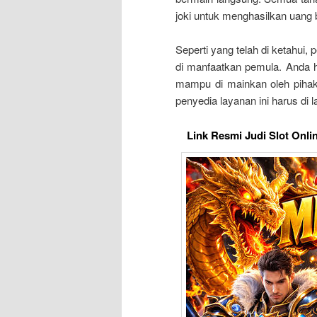
joki untuk menghasilkan uang 
Seperti yang telah di ketahui,
di manfaatkan pemula. Anda h
mampu di mainkan oleh pihak j
penyedia layanan ini harus di la
Link Resmi Judi Slot Onl