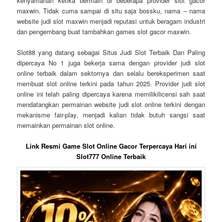
kenyamanan ketika bermain di beberapa provider slot gacor
maxwin. Tidak cuma sampai di situ saja bossku, nama – nama
website judi slot maxwin menjadi reputasi untuk beragam industri
dan pengembang buat tambahkan games slot gacor maxwin.
Slot88 yang datang sebagai Situs Judi Slot Terbaik Dan Paling
dipercaya No 1 juga bekerja sama dengan provider judi slot
online terbaik dalam sektornya dan selalu bereksperimen saat
membuat slot online terkini pada tahun 2025. Provider judi slot
online ini telah paling dipercaya karena memilikilicensi sah saat
mendatangkan permainan website judi slot online terkini dengan
mekanisme fair-play, menjadi kalian tidak butuh sangsi saat
memainkan permainan slot online.
Link Resmi Game Slot Online Gacor Terpercaya Hari ini
Slot777 Online Terbaik