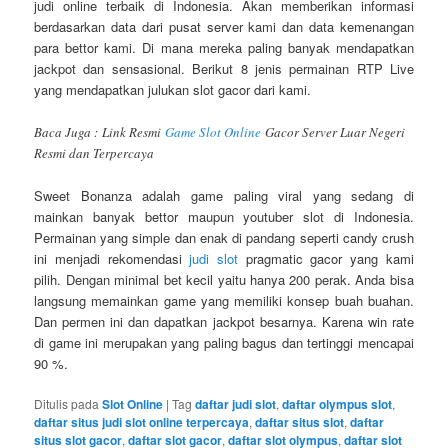
judi online terbaik di Indonesia. Akan memberikan informasi
berdasarkan data dari pusat server kami dan data kemenangan
para bettor kami. Di mana mereka paling banyak mendapatkan
jackpot dan sensasional. Berikut 8 jenis permainan RTP Live
yang mendapatkan julukan slot gacor dari kami.
Baca Juga : Link Resmi
Game Slot Online
Gacor Server Luar Negeri
Resmi dan Terpercaya
Sweet Bonanza adalah game paling viral yang sedang di
mainkan banyak bettor maupun youtuber slot di Indonesia.
Permainan yang simple dan enak di pandang seperti candy crush
ini menjadi rekomendasi
judi slot
pragmatic gacor yang kami
pilih. Dengan minimal bet kecil yaitu hanya 200 perak. Anda bisa
langsung memainkan game yang memiliki konsep buah buahan.
Dan permen ini dan dapatkan jackpot besarnya. Karena win rate
di game ini merupakan yang paling bagus dan tertinggi mencapai
90 %.
Ditulis pada
Slot Online
|
Tag
daftar judi slot
,
daftar olympus slot
,
daftar situs judi slot online terpercaya
,
daftar situs slot
,
daftar
situs slot gacor
,
daftar slot gacor
,
daftar slot olympus
,
daftar slot