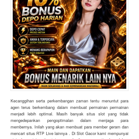
Kecanggihan serta perkembangan zaman tentu menuntut para
agen terus berkembang dalam membuat permainan permainan
menjadi lebih optimal. Masih banyak situs slot yang tidak
mengedepankan pengoptimalan dalam menjaga para
membernya. Inilah yang akan membuat para member geram dan
mencari situs RTP Live lainnya . Di Slot Gacor kami mempunyai