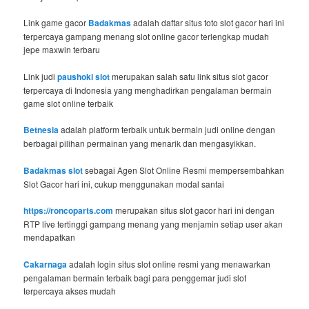
Link game gacor
Badakmas
adalah daftar situs toto slot gacor hari ini
terpercaya gampang menang slot online gacor terlengkap mudah
jepe maxwin terbaru
Link judi
paushoki slot
merupakan salah satu link situs slot gacor
terpercaya di Indonesia yang menghadirkan pengalaman bermain
game slot online terbaik
Betnesia
adalah platform terbaik untuk bermain judi online dengan
berbagai pilihan permainan yang menarik dan mengasyikkan.
Badakmas slot
sebagai Agen Slot Online Resmi mempersembahkan
Slot Gacor hari ini, cukup menggunakan modal santai
https://roncoparts.com
merupakan situs slot gacor hari ini dengan
RTP live tertinggi gampang menang yang menjamin setiap user akan
mendapatkan
Cakarnaga
adalah login situs slot online resmi yang menawarkan
pengalaman bermain terbaik bagi para penggemar judi slot
terpercaya akses mudah