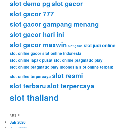
slot demo pg
slot gacor
slot gacor 777
slot gacor gampang menang
slot gacor hari ini
slot gacor maxwin
slot judi online
slot game
slot online gacor
slot online indonesia
slot online lapak pusat
slot online pragmatic play
slot online pragmatic play indonesia
slot online terbaik
slot resmi
slot online terpercaya
slot terbaru
slot terpercaya
slot thailand
ARSIP
Juli 2026