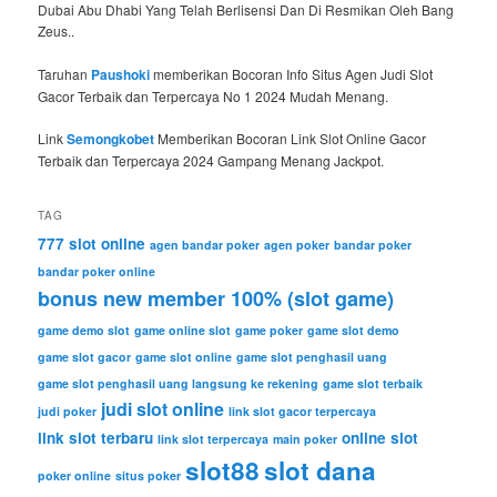
Dubai Abu Dhabi Yang Telah Berlisensi Dan Di Resmikan Oleh Bang
Zeus..
Taruhan
Paushoki
memberikan Bocoran Info Situs Agen Judi Slot
Gacor Terbaik dan Terpercaya No 1 2024 Mudah Menang.
Link
Semongkobet
Memberikan Bocoran Link Slot Online Gacor
Terbaik dan Terpercaya 2024 Gampang Menang Jackpot.
TAG
777 slot online
agen bandar poker
agen poker
bandar poker
bandar poker online
bonus new member 100% (slot game)
game demo slot
game online slot
game poker
game slot demo
game slot gacor
game slot online
game slot penghasil uang
game slot penghasil uang langsung ke rekening
game slot terbaik
judi slot online
judi poker
link slot gacor terpercaya
link slot terbaru
online slot
link slot terpercaya
main poker
slot88
slot dana
poker online
situs poker