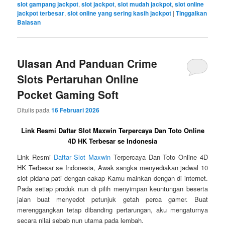
slot gampang jackpot
,
slot jackpot
,
slot mudah jackpot
,
slot online
jackpot terbesar
,
slot online yang sering kasih jackpot
|
Tinggalkan
Balasan
Ulasan And Panduan Crime
Slots Pertaruhan Online
Pocket Gaming Soft
Ditulis pada
16 Februari 2026
Link Resmi Daftar Slot Maxwin Terpercaya Dan Toto Online
4D HK Terbesar se Indonesia
Link Resmi
Daftar Slot Maxwin
Terpercaya Dan Toto Online 4D
HK Terbesar se Indonesia, Awak sangka menyediakan jadwal 10
slot pidana pati dengan cakap Kamu mainkan dengan di internet.
Pada setiap produk nun di pilih menyimpan keuntungan beserta
jalan buat menyedot petunjuk getah perca gamer. Buat
merenggangkan tetap dibanding pertarungan, aku mengaturnya
secara nilai sebab nun utama pada lembah.