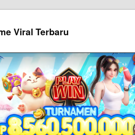
e Viral Terbaru