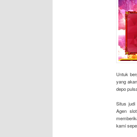
Untuk ber
yang akan
depo pulsa
Situs jud
Agen slo
memberika
kami sepe