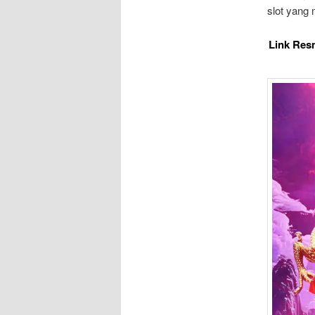
slot yang
Link Res