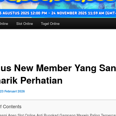
nline
Slot Online
Togel Online
us New Member Yang San
arik Perhatian
23 Februari 2026
of Contents
esmi Agen Slot Online Anti Rungkad Gampang Maxwin Paling Terperca