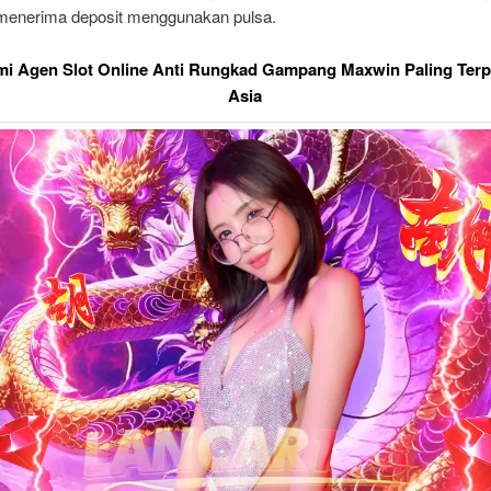
 menerima deposit menggunakan pulsa.
mi Agen Slot Online Anti Rungkad Gampang Maxwin Paling Terp
Asia