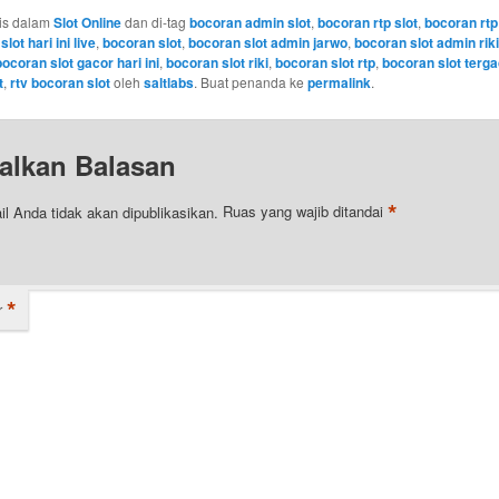
ulis dalam
Slot Online
dan di-tag
bocoran admin slot
,
bocoran rtp slot
,
bocoran rtp 
lot hari ini live
,
bocoran slot
,
bocoran slot admin jarwo
,
bocoran slot admin riki
bocoran slot gacor hari ini
,
bocoran slot riki
,
bocoran slot rtp
,
bocoran slot terg
t
,
rtv bocoran slot
oleh
saltlabs
. Buat penanda ke
permalink
.
alkan Balasan
*
l Anda tidak akan dipublikasikan.
Ruas yang wajib ditandai
*
r