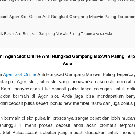
esmi Agen Slot Online Anti Rungkad Gampang Maxwin Paling Terperca
nk Resmi Anti Rungkad Gampang Maxwin Paling Terpercaya se Asia
mi Agen Slot Online Anti Rungkad Gampang Maxwin Paling Terp
Asia
mi
Agen Slot Online
Anti Rungkad Gampang Maxwin Paling Terpercay
tang di Agen slot , situs slot yang menawarkan akun slot deposit 
 Kami menyediakan fitur deposit pulsa tanpa potongan untuk set
coba bermain di Agen slot. Anda juga bisa mendapatkan ban
dari deposit pulsa seperti bonus new member 100% dan juga bonus p
 bermain di slot pulsa ini prosesnya sangat cepat dan lebih mudah
nunggu 1 menit proses deposit anda akan otomatis terpros
a. Slot Pulsa adalah sebutan yang mudah diucapkan untuk menunj