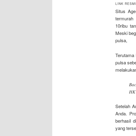
LINK RESM
Situs Age
termurah 
10ribu ta
Meski beg
pulsa,
Terutama 
pulsa sebe
melakukan 
Bac
HK 
Setelah A
Anda. Pr
berhasil 
yang terse