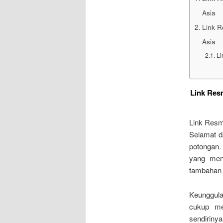
Asia
Link R
Asia
Li
Link Res
Link Res
Selamat da
potongan.
yang men
tambahan 
Keunggulan
cukup me
sendiriny