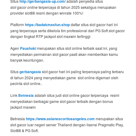
Situs
http://gerbangasia-up.com/
adalah penyedia situs
slot
gacor
online
terpercaya di tahun 2025 sekaligus merupakan
provider slot88 resmi dengan winrate 100%!
Platform
https://badakmasfun.shop
daftar situs slot gacor hari ini
yang terpercaya serta dikelola tim professional dari PG Soft slot gacor
dengan tingkat RTP jackpot slot maxwin tertinggi
Agen
Paushoki
merupakan situs slot online terbaik saat ini, yang
menyediakan permainan slot gacor pasti akan memberikan kamu
banyak keuntungan.
Situs
gerbangasia
slot gacor hari ini paling terpercaya paling terbaru
di tahun 2024 yang menyediakan game slot online digemari oleh
pecinta slot online..
Link
Betnesia
adalah situs judi slot online gacor terpercaya resmi
menyediakan berbagai game slot gacor terbaik dengan bonus
jackpot maxwin
Betnesia
https://www.asianescortlosangeles.com
merupakan situs
slot gacor luar negeri server Thailand dengan lisensi Pragmatic Play,
Slot88 & PG Soft.