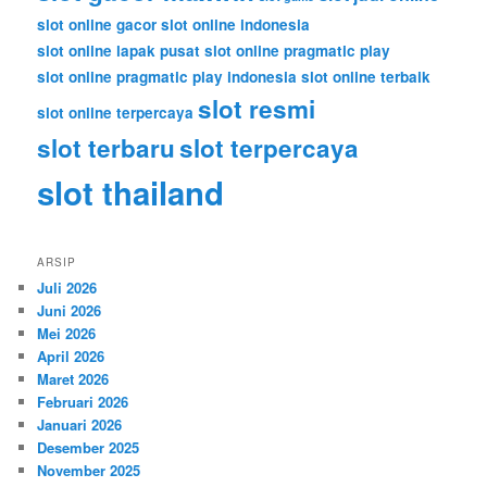
slot online gacor
slot online indonesia
slot online lapak pusat
slot online pragmatic play
slot online pragmatic play indonesia
slot online terbaik
slot resmi
slot online terpercaya
slot terbaru
slot terpercaya
slot thailand
ARSIP
Juli 2026
Juni 2026
Mei 2026
April 2026
Maret 2026
Februari 2026
Januari 2026
Desember 2025
November 2025