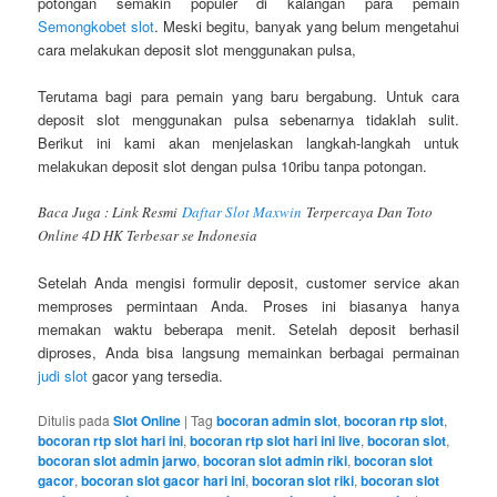
potongan semakin populer di kalangan para pemain
Semongkobet slot
. Meski begitu, banyak yang belum mengetahui
cara melakukan deposit slot menggunakan pulsa,
Terutama bagi para pemain yang baru bergabung. Untuk cara
deposit slot menggunakan pulsa sebenarnya tidaklah sulit.
Berikut ini kami akan menjelaskan langkah-langkah untuk
melakukan deposit slot dengan pulsa 10ribu tanpa potongan.
Baca Juga : Link Resmi
Daftar Slot Maxwin
Terpercaya Dan Toto
Online 4D HK Terbesar se Indonesia
Setelah Anda mengisi formulir deposit, customer service akan
memproses permintaan Anda. Proses ini biasanya hanya
memakan waktu beberapa menit. Setelah deposit berhasil
diproses, Anda bisa langsung memainkan berbagai permainan
judi slot
gacor yang tersedia.
Ditulis pada
Slot Online
|
Tag
bocoran admin slot
,
bocoran rtp slot
,
bocoran rtp slot hari ini
,
bocoran rtp slot hari ini live
,
bocoran slot
,
bocoran slot admin jarwo
,
bocoran slot admin riki
,
bocoran slot
gacor
,
bocoran slot gacor hari ini
,
bocoran slot riki
,
bocoran slot