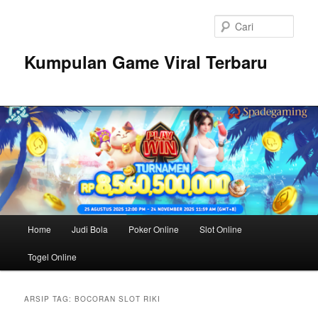
Langsung
Langsung
ke
ke
Cari
konten
konten
utama
sekunder
Kumpulan Game Viral Terbaru
Menu
Home
Judi Bola
Poker Online
Slot Online
utama
Togel Online
ARSIP TAG:
BOCORAN SLOT RIKI