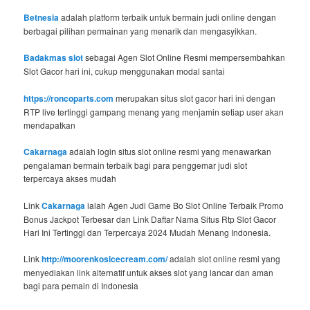
Betnesia
adalah platform terbaik untuk bermain judi online dengan
berbagai pilihan permainan yang menarik dan mengasyikkan.
Badakmas slot
sebagai Agen Slot Online Resmi mempersembahkan
Slot Gacor hari ini, cukup menggunakan modal santai
https://roncoparts.com
merupakan situs slot gacor hari ini dengan
RTP live tertinggi gampang menang yang menjamin setiap user akan
mendapatkan
Cakarnaga
adalah login situs slot online resmi yang menawarkan
pengalaman bermain terbaik bagi para penggemar judi slot
terpercaya akses mudah
Link
Cakarnaga
ialah Agen Judi Game Bo Slot Online Terbaik Promo
Bonus Jackpot Terbesar dan Link Daftar Nama Situs Rtp Slot Gacor
Hari Ini Tertinggi dan Terpercaya 2024 Mudah Menang Indonesia.
Link
http://moorenkosicecream.com/
adalah slot online resmi yang
menyediakan link alternatif untuk akses slot yang lancar dan aman
bagi para pemain di Indonesia