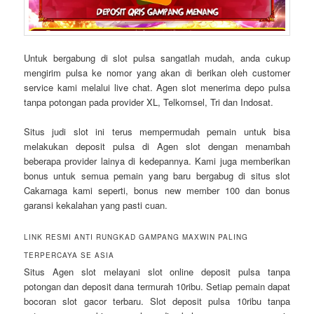
Untuk bergabung di slot pulsa sangatlah mudah, anda cukup
mengirim pulsa ke nomor yang akan di berikan oleh customer
service kami melalui live chat. Agen slot menerima depo pulsa
tanpa potongan pada provider XL, Telkomsel, Tri dan Indosat.
Situs judi slot ini terus mempermudah pemain untuk bisa
melakukan deposit pulsa di Agen slot dengan menambah
beberapa provider lainya di kedepannya. Kami juga memberikan
bonus untuk semua pemain yang baru bergabug di situs slot
Cakarnaga kami seperti, bonus new member 100 dan bonus
garansi kekalahan yang pasti cuan.
LINK RESMI ANTI RUNGKAD GAMPANG MAXWIN PALING
TERPERCAYA SE ASIA
Situs Agen slot melayani slot online deposit pulsa tanpa
potongan dan deposit dana termurah 10ribu. Setiap pemain dapat
bocoran slot gacor terbaru. Slot deposit pulsa 10ribu tanpa