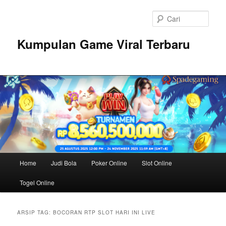
Langsung
Langsung
ke
ke
Cari
konten
konten
utama
sekunder
Kumpulan Game Viral Terbaru
Menu
Home
Judi Bola
Poker Online
Slot Online
utama
Togel Online
ARSIP TAG:
BOCORAN RTP SLOT HARI INI LIVE