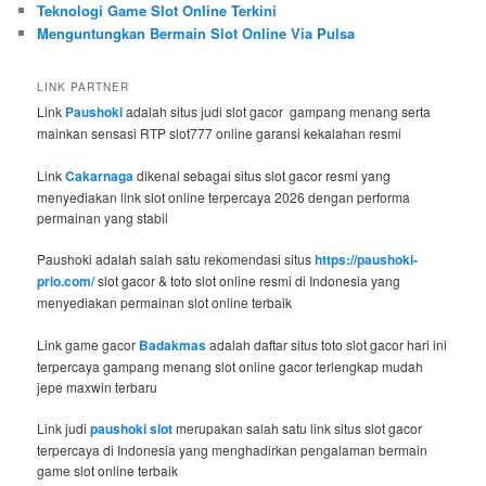
Teknologi Game Slot Online Terkini
Menguntungkan Bermain Slot Online Via Pulsa
LINK PARTNER
Link
Paushoki
adalah situs judi slot gacor gampang menang serta
mainkan sensasi RTP slot777 online garansi kekalahan resmi
Link
Cakarnaga
dikenal sebagai situs slot gacor resmi yang
menyediakan link slot online terpercaya 2026 dengan performa
permainan yang stabil
Paushoki adalah salah satu rekomendasi situs
https://paushoki-
prio.com/
slot gacor & toto slot online resmi di Indonesia yang
menyediakan permainan slot online terbaik
Link game gacor
Badakmas
adalah daftar situs toto slot gacor hari ini
terpercaya gampang menang slot online gacor terlengkap mudah
jepe maxwin terbaru
Link judi
paushoki slot
merupakan salah satu link situs slot gacor
terpercaya di Indonesia yang menghadirkan pengalaman bermain
game slot online terbaik