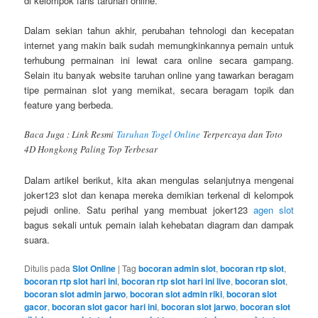
di kelompok fans taruhan online.
Dalam sekian tahun akhir, perubahan tehnologi dan kecepatan
internet yang makin baik sudah memungkinkannya pemain untuk
terhubung permainan ini lewat cara online secara gampang.
Selain itu banyak website taruhan online yang tawarkan beragam
tipe permainan slot yang memikat, secara beragam topik dan
feature yang berbeda.
Baca Juga : Link Resmi
Taruhan Togel Online
Terpercaya dan Toto
4D Hongkong Paling Top Terbesar
Dalam artikel berikut, kita akan mengulas selanjutnya mengenai
joker123 slot dan kenapa mereka demikian terkenal di kelompok
pejudi online. Satu perihal yang membuat joker123
agen slot
bagus sekali untuk pemain ialah kehebatan diagram dan dampak
suara.
Ditulis pada
Slot Online
|
Tag
bocoran admin slot
,
bocoran rtp slot
,
bocoran rtp slot hari ini
,
bocoran rtp slot hari ini live
,
bocoran slot
,
bocoran slot admin jarwo
,
bocoran slot admin riki
,
bocoran slot
gacor
,
bocoran slot gacor hari ini
,
bocoran slot jarwo
,
bocoran slot