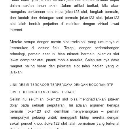
dalam sekian tahun akhir. Dalam artikel berikut, kita akan
mengulas berkenaan asal mula joker123 slot, langkah bermain,
dan faedah dan rintangan saat bermain joker123 slot. joker123
slot ialah bentuk perjudian di mainkan dengan virtual lewat
internet.
Mereka serupa dengan mesin slot tradisionil yang umumnya di
ketemukan di casino fisik. Tetapi, dengan perkembangan
tehnologi, pemain saat ini bisa nikmati bermain joker123 slot
lewat computer atau piranti mobile mereka. Salah satunya daya
magnet paling besar dari joker123 slot ialah hadiah yang di
jajakan.
LINK RESMI TERGACOR TERPERCAYA DENGAN BOCORAN RTP
LIVE TERTINGGI SAMPAI 98% TERBAIK
Selain itu sejumlah joker123 slot bisa menghadiahkan juta-an
dolar pada sebuah perputaran. Ini adalah argumen kenapa
bermain joker123 slot demikian menyenangkan – pemain
mempunyai peluang untuk mengganti hidup mereka dengan
sekali pencet knop. Joker123 slot ialah permainan yang terkenal