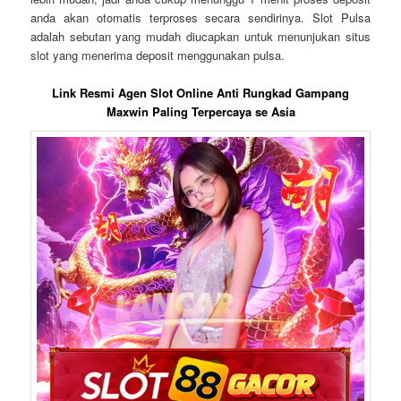
anda akan otomatis terproses secara sendirinya. Slot Pulsa
adalah sebutan yang mudah diucapkan untuk menunjukan situs
slot yang menerima deposit menggunakan pulsa.
Link Resmi Agen Slot Online Anti Rungkad Gampang
Maxwin Paling Terpercaya se Asia