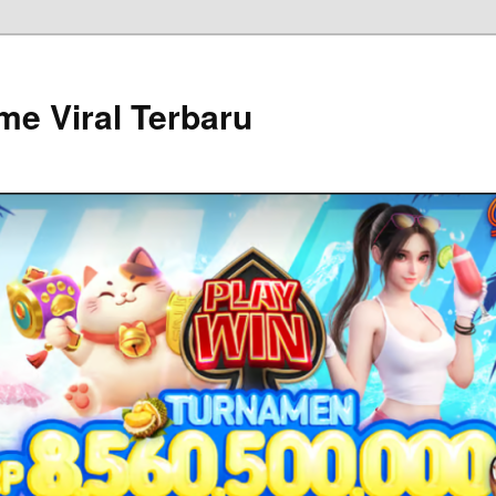
e Viral Terbaru