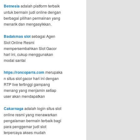
Betnesia
adalah platform terbaik
untuk bermain judi online dengan
berbagai pilihan permainan yang
menarik dan mengasyikkan.
Badakmas slot
sebagai Agen
Slot Online Resmi
mempersembahkan Slot Gacor
hari ini, cukup menggunakan
modal santai
https://roncoparts.com
merupaka
n situs slot gacor hari ini dengan
RTP live tertinggi gampang
menang yang menjamin setiap
user akan mendapatkan
Cakarnaga
adalah login situs slot
online resmi yang menawarkan
pengalaman bermain terbaik bagi
para penggemar judi slot
terpercaya akses mudah