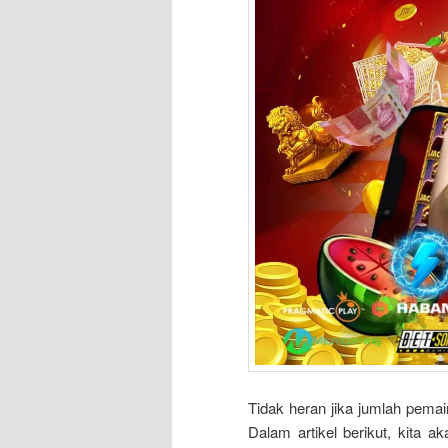
Tidak heran jika jumlah pemai
Dalam artikel berikut, kita 