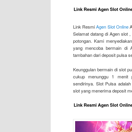
Link Resmi Agen Slot Onli
Link Resmi
Agen Slot Online
A
Selamat datang di Agen slot ,
potongan. Kami menyediakan 
yang mencoba bermain di A
tambahan dari deposit pulsa 
Keunggulan bermain di slot pu
cukup menunggu 1 menit pr
sendirinya. Slot Pulsa adal
slot yang menerima deposit m
Link Resmi Agen Slot Onli