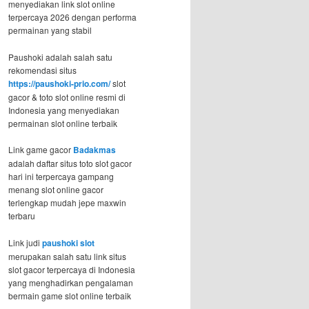
menyediakan link slot online
terpercaya 2026 dengan performa
permainan yang stabil
Paushoki adalah salah satu
rekomendasi situs
https://paushoki-prio.com/
slot
gacor & toto slot online resmi di
Indonesia yang menyediakan
permainan slot online terbaik
Link game gacor
Badakmas
adalah daftar situs toto slot gacor
hari ini terpercaya gampang
menang slot online gacor
terlengkap mudah jepe maxwin
terbaru
Link judi
paushoki slot
merupakan salah satu link situs
slot gacor terpercaya di Indonesia
yang menghadirkan pengalaman
bermain game slot online terbaik