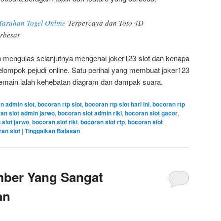
Taruhan Togel Online
Terpercaya dan Toto 4D
rbesar
kan mengulas selanjutnya mengenai joker123 slot dan kenapa
elompok pejudi online. Satu perihal yang membuat joker123
emain ialah kehebatan diagram dan dampak suara.
n admin slot
,
bocoran rtp slot
,
bocoran rtp slot hari ini
,
bocoran rtp
an slot admin jarwo
,
bocoran slot admin riki
,
bocoran slot gacor
,
 slot jarwo
,
bocoran slot riki
,
bocoran slot rtp
,
bocoran slot
ran slot
|
Tinggalkan Balasan
ber Yang Sangat
an