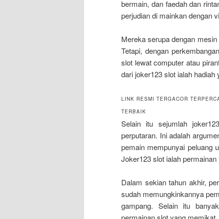
bermain, dan faedah dan rintan
perjudian di mainkan dengan vir
Mereka serupa dengan mesin sl
Tetapi, dengan perkembangan 
slot lewat computer atau pira
dari joker123 slot ialah hadiah 
LINK RESMI TERGACOR TERPERCA
TERBAIK
Selain itu sejumlah joker1
perputaran. Ini adalah argum
pemain mempunyai peluang un
Joker123 slot ialah permainan 
Dalam sekian tahun akhir, pe
sudah memungkinkannya pemain
gampang. Selain itu banyak
permainan slot yang memikat, 