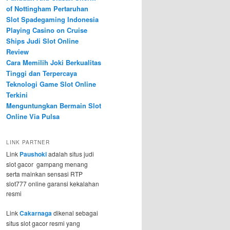
of Nottingham Pertaruhan
Slot Spadegaming Indonesia
Playing Casino on Cruise
Ships Judi Slot Online
Review
Cara Memilih Joki Berkualitas
Tinggi dan Terpercaya
Teknologi Game Slot Online
Terkini
Menguntungkan Bermain Slot
Online Via Pulsa
LINK PARTNER
Link
Paushoki
adalah situs judi
slot gacor gampang menang
serta mainkan sensasi RTP
slot777 online garansi kekalahan
resmi
Link
Cakarnaga
dikenal sebagai
situs slot gacor resmi yang