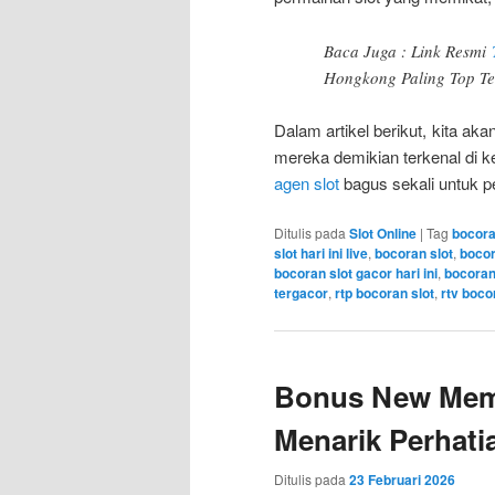
Baca Juga : Link Resmi
Hongkong Paling Top Te
Dalam artikel berikut, kita a
mereka demikian terkenal di k
agen slot
bagus sekali untuk p
Ditulis pada
Slot Online
|
Tag
bocora
slot hari ini live
,
bocoran slot
,
bocor
bocoran slot gacor hari ini
,
bocoran
tergacor
,
rtp bocoran slot
,
rtv boco
Bonus New Mem
Menarik Perhati
Ditulis pada
23 Februari 2026