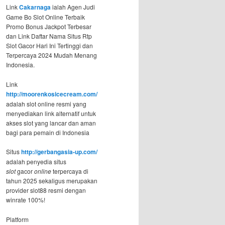
Link
Cakarnaga
ialah Agen Judi
Game Bo Slot Online Terbaik
Promo Bonus Jackpot Terbesar
dan Link Daftar Nama Situs Rtp
Slot Gacor Hari Ini Tertinggi dan
Terpercaya 2024 Mudah Menang
Indonesia.
Link
http://moorenkosicecream.com/
adalah slot online resmi yang
menyediakan link alternatif untuk
akses slot yang lancar dan aman
bagi para pemain di Indonesia
Situs
http://gerbangasia-up.com/
adalah penyedia situs
slot
gacor
online
terpercaya di
tahun 2025 sekaligus merupakan
provider slot88 resmi dengan
winrate 100%!
Platform