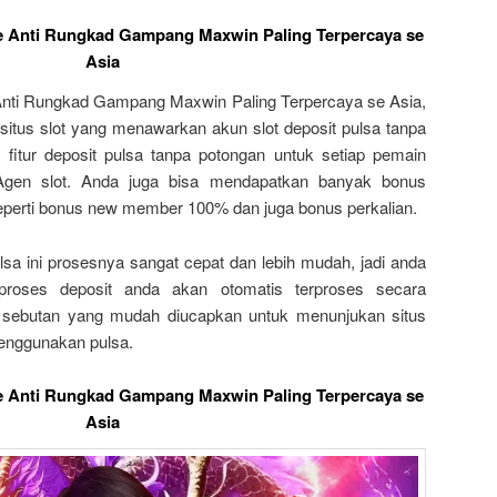
ne Anti Rungkad Gampang Maxwin Paling Terpercaya se
Asia
nti Rungkad Gampang Maxwin Paling Terpercaya se Asia,
 situs slot yang menawarkan akun slot deposit pulsa tanpa
fitur deposit pulsa tanpa potongan untuk setiap pemain
gen slot. Anda juga bisa mendapatkan banyak bonus
seperti bonus new member 100% dan juga bonus perkalian.
lsa ini prosesnya sangat cepat dan lebih mudah, jadi anda
oses deposit anda akan otomatis terproses secara
ah sebutan yang mudah diucapkan untuk menunjukan situs
enggunakan pulsa.
ne Anti Rungkad Gampang Maxwin Paling Terpercaya se
Asia