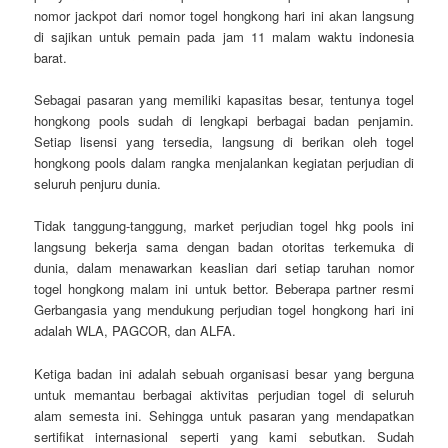
nomor jackpot dari nomor togel hongkong hari ini akan langsung
di sajikan untuk pemain pada jam 11 malam waktu indonesia
barat.
Sebagai pasaran yang memiliki kapasitas besar, tentunya togel
hongkong pools sudah di lengkapi berbagai badan penjamin.
Setiap lisensi yang tersedia, langsung di berikan oleh togel
hongkong pools dalam rangka menjalankan kegiatan perjudian di
seluruh penjuru dunia.
Tidak tanggung-tanggung, market perjudian togel hkg pools ini
langsung bekerja sama dengan badan otoritas terkemuka di
dunia, dalam menawarkan keaslian dari setiap taruhan nomor
togel hongkong malam ini untuk bettor. Beberapa partner resmi
Gerbangasia yang mendukung perjudian togel hongkong hari ini
adalah WLA, PAGCOR, dan ALFA.
Ketiga badan ini adalah sebuah organisasi besar yang berguna
untuk memantau berbagai aktivitas perjudian togel di seluruh
alam semesta ini. Sehingga untuk pasaran yang mendapatkan
sertifikat internasional seperti yang kami sebutkan. Sudah