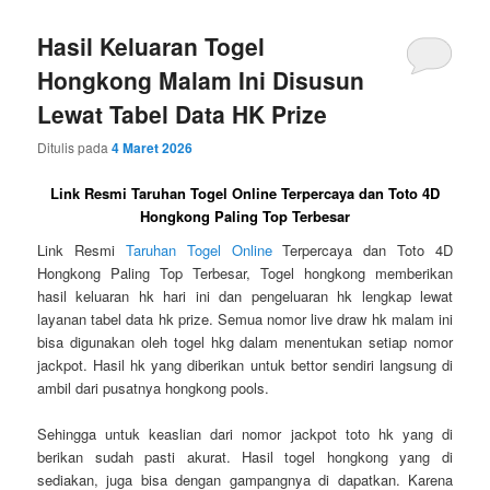
Hasil Keluaran Togel
Hongkong Malam Ini Disusun
Lewat Tabel Data HK Prize
Ditulis pada
4 Maret 2026
Link Resmi Taruhan Togel Online Terpercaya dan Toto 4D
Hongkong Paling Top Terbesar
Link Resmi
Taruhan Togel Online
Terpercaya dan Toto 4D
Hongkong Paling Top Terbesar, Togel hongkong memberikan
hasil keluaran hk hari ini dan pengeluaran hk lengkap lewat
layanan tabel data hk prize. Semua nomor live draw hk malam ini
bisa digunakan oleh togel hkg dalam menentukan setiap nomor
jackpot. Hasil hk yang diberikan untuk bettor sendiri langsung di
ambil dari pusatnya hongkong pools.
Sehingga untuk keaslian dari nomor jackpot toto hk yang di
berikan sudah pasti akurat. Hasil togel hongkong yang di
sediakan, juga bisa dengan gampangnya di dapatkan. Karena