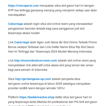
https://roncoparts.com
merupakan situs slot gacor hari ini dengan
RTP live tertinggi gampang menang yang menjamin setiap user akan
mendapatkan
Cakarnaga
adalah login situs slot online resmi yang menawarkan
pengalaman bermain terbaik bagi para penggemar judi slot
terpercaya akses mudah
Link
Cakarnaga
ialah Agen Judi Game Bo Slot Online Terbaik Promo
Bonus Jackpot Terbesar dan Link Daftar Nama Situs Rtp Slot Gacor
Hari Ini Tertinggi dan Terpercaya 2024 Mudah Menang Indonesia.
Link
http://moorenkosicecream.com/
adalah slot online resmi yang
menyediakan link alternatif untuk akses slot yang lancar dan aman
bagi para pemain di Indonesia
Situs
http://gerbangasia-up.com/
adalah penyedia situs
slot
gacor
online
terpercaya di tahun 2025 sekaligus merupakan
provider slot88 resmi dengan winrate 100%!
Platform
https://badakmasfun.shop
daftar situs slot gacor hari ini
yang terpercaya serta dikelola tim professional dari PG Soft slot gacor