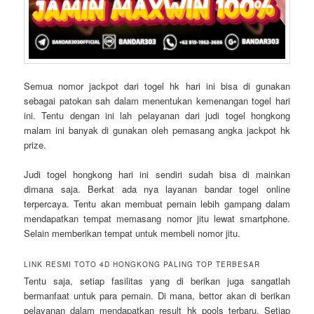
Semua nomor jackpot dari togel hk hari ini bisa di gunakan
sebagai patokan sah dalam menentukan kemenangan togel hari
ini. Tentu dengan ini lah pelayanan dari judi togel hongkong
malam ini banyak di gunakan oleh pemasang angka jackpot hk
prize.
Judi togel hongkong hari ini sendiri sudah bisa di mainkan
dimana saja. Berkat ada nya layanan bandar togel online
terpercaya. Tentu akan membuat pemain lebih gampang dalam
mendapatkan tempat memasang nomor jitu lewat smartphone.
Selain memberikan tempat untuk membeli nomor jitu.
LINK RESMI TOTO 4D HONGKONG PALING TOP TERBESAR
Tentu saja, setiap fasilitas yang di berikan juga sangatlah
bermanfaat untuk para pemain. Di mana, bettor akan di berikan
pelayanan dalam mendapatkan result hk pools terbaru. Setiap